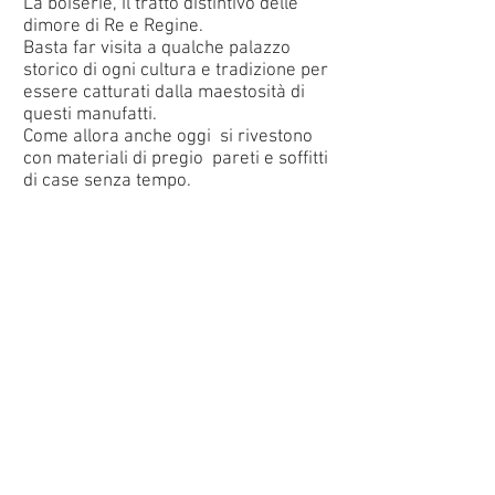
La boiserie, il tratto distintivo delle
dimore di Re e Regine.
Basta far visita a qualche palazzo
storico di ogni cultura e tradizione per
essere catturati dalla maestosità di
questi manufatti.
Come allora anche oggi si rivestono
con materiali di pregio pareti e soffitti
di case senza tempo.
Back to classic
info@rdcitalia.com
RDC Italia S.r.l. PI
09725120969
Sede Legale Via
Medaglie D'oro 14 Usmate Velate
20865 (MB) REA: MB
1910368